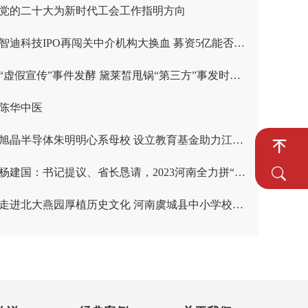
党的二十大为新时代工会工作指明方向
智迪科技IPO再闯关中介机构大换血 募资5亿能否扭转增收不增利困局
“虚假宣传”事件发酵 黛莱皙甩锅“第三方”事发时为其全资子公司
陈华中医
旭晶半导体朱明明心系母校 设立教育基金助力江苏师范大学发展
杨建国：书记提议、省长恳请，2023河南全力拼“三农”！
走进北大燕园厚植历史文化 河南虞城县中小学校校长走进北大校园“充电”