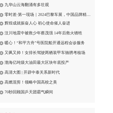
九华山云海翻涌有多壮观
零时差·第一现场｜2024巴黎车展，中国品牌精彩亮相
辉煌成就振奋人心 初心使命催人奋进
汶川地震中被救少年蔡茂强 14年后救火牺牲
暖心！“和平方舟”号医院船开通远程会诊服务
又飒又帅！女排长驾驶两栖装甲车驰骋考核场
渤海亿吨级大油田最大区块年底投产
高清大图 | 开辟中泰关系新时代
高燃混剪！领略中国高校之美
70秒回顾国乒天团霸气瞬间